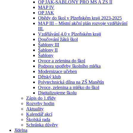
OP JAK-ŠABLONY PRO MŠ A ZŠ II
MAP IV
OP JAK
Obědy do škol v Plzeňském kraji 2023-2025
MAP III – Místní akční plán rozvoje vzdělávání
III.
Vzdělávání 4.0 v Plzeňském kraji
Doučování žáků škol
Šablony III
Šablony II
Šablony
Ovoce a zelenina do škol
Podpora spotřeby školního mléka
Modernizace učeben
Dětský klub
Polytechnická dílna na ZŠ Manětín
Ovoce, zelenina a mléko do škol
Digitalizujeme školu
Zápis do 1.třídy
Rozvrhy hodin
Aktuality
Kalendář akcí
Školská rada
Schránka důvěry
Jídelna