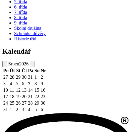
5. třída
6. třída
7. třída
8. třída
9. třída
Školní družina
Schránka důvěry
Historie tříd
Kalendář
Srpen
2026
Po
Út
St
Čt
Pá
So
Ne
27
28
29
30
31
1
2
3
4
5
6
7
8
9
10
11
12
13
14
15
16
17
18
19
20
21
22
23
24
25
26
27
28
29
30
31
1
2
3
4
5
6