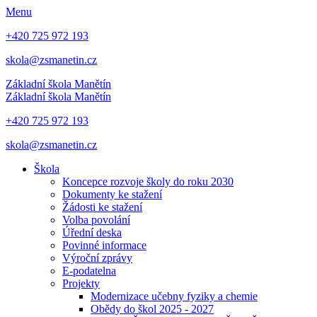
Menu
+420 725 972 193
skola@zsmanetin.cz
Základní škola Manětín
Základní škola Manětín
+420 725 972 193
skola@zsmanetin.cz
Škola
Koncepce rozvoje školy do roku 2030
Dokumenty ke stažení
Žádosti ke stažení
Volba povolání
Úřední deska
Povinné informace
Výroční zprávy
E-podatelna
Projekty
Modernizace učebny fyziky a chemie
Obědy do škol 2025 - 2027