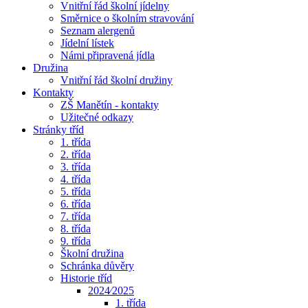
Vnitřní řád školní jídelny
Směrnice o školním stravování
Seznam alergenů
Jídelní lístek
Námi připravená jídla
Družina
Vnitřní řád školní družiny
Kontakty
ZŠ Manětín - kontakty
Užitečné odkazy
Stránky tříd
1. třída
2. třída
3. třída
4. třída
5. třída
6. třída
7. třída
8. třída
9. třída
Školní družina
Schránka důvěry
Historie tříd
2024⁄2025
1. třída