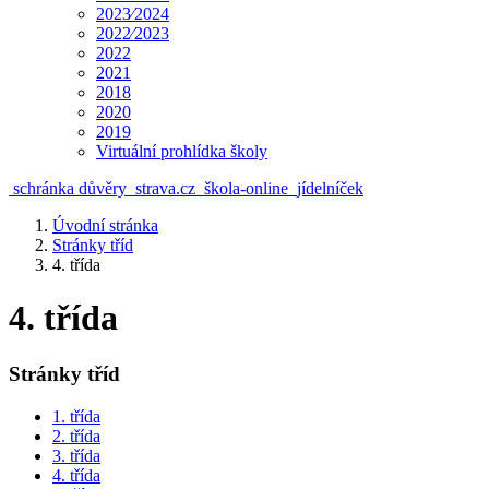
2023⁄2024
2022⁄2023
2022
2021
2018
2020
2019
Virtuální prohlídka školy
schránka důvěry
strava.cz
škola-online
jídelníček
Úvodní stránka
Stránky tříd
4. třída
4. třída
Stránky tříd
1. třída
2. třída
3. třída
4. třída