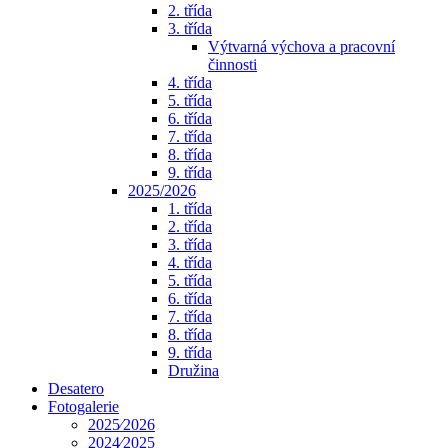
2. třída
3. třída
Výtvarná výchova a pracovní
činnosti
4. třída
5. třída
6. třída
7. třída
8. třída
9. třída
2025/2026
1. třída
2. třída
3. třída
4. třída
5. třída
6. třída
7. třída
8. třída
9. třída
Družina
Desatero
Fotogalerie
2025⁄2026
2024⁄2025