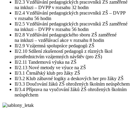
II/2.3 Vzdělávání pedagogických pracovníků ZŠ zaměřené
na inkluzi – DVPP v rozsahu 32 hodin
II/2.4 Vzdělávání pedagogických pracovníků ZŠ – DVPP
v rozsahu 56 hodin
II/2.5 Vzdělávání pedagogických pracovníků ZŠ zaměřené
na inkluzi – DVPP v rozsahu 56 hodin
II/2.8 Vzdělávání pedagogického sboru ZŠ zaměřené
na inkluzi – vzdělávací akce v rozsahu 8 hodin
II/2.9 Vzájemná spolupráce pedagogů ZŠ
II/2.10 Sdílení zkušeností pedagogů z různých škol
prostřednictvím vzájemných návštěv (pro ZŠ)
II/2.11 Tandemová výuka na ZŠ
II/2.13 Nové metody ve výuce na ZŠ
II/3.1 Čtenářský klub pro žáky ZŠ
II/3.2 Klub zábavné logiky a deskových her pro žáky ZŠ
II/3.3 Doučování žáků ZŠ ohrožených školním neúspěchem
II/3.4 Příprava na vyučování žáků ZŠ ohrožených školním
neúspěchem