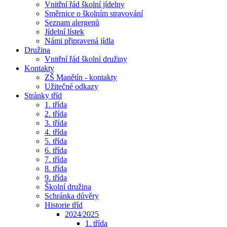
Vnitřní řád školní jídelny
Směrnice o školním stravování
Seznam alergenů
Jídelní lístek
Námi připravená jídla
Družina
Vnitřní řád školní družiny
Kontakty
ZŠ Manětín - kontakty
Užitečné odkazy
Stránky tříd
1. třída
2. třída
3. třída
4. třída
5. třída
6. třída
7. třída
8. třída
9. třída
Školní družina
Schránka důvěry
Historie tříd
2024⁄2025
1. třída