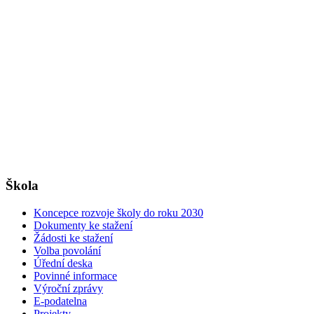
Škola
Koncepce rozvoje školy do roku 2030
Dokumenty ke stažení
Žádosti ke stažení
Volba povolání
Úřední deska
Povinné informace
Výroční zprávy
E-podatelna
Projekty