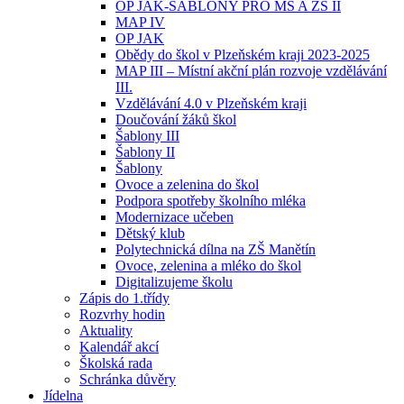
OP JAK-ŠABLONY PRO MŠ A ZŠ II
MAP IV
OP JAK
Obědy do škol v Plzeňském kraji 2023-2025
MAP III – Místní akční plán rozvoje vzdělávání
III.
Vzdělávání 4.0 v Plzeňském kraji
Doučování žáků škol
Šablony III
Šablony II
Šablony
Ovoce a zelenina do škol
Podpora spotřeby školního mléka
Modernizace učeben
Dětský klub
Polytechnická dílna na ZŠ Manětín
Ovoce, zelenina a mléko do škol
Digitalizujeme školu
Zápis do 1.třídy
Rozvrhy hodin
Aktuality
Kalendář akcí
Školská rada
Schránka důvěry
Jídelna