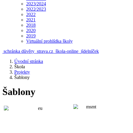
2023⁄2024
2022⁄2023
2022
2021
2018
2020
2019
Virtuální prohlídka školy
schránka důvěry
strava.cz
škola-online
jídelníček
Úvodní stránka
Škola
Projekty
Šablony
Šablony