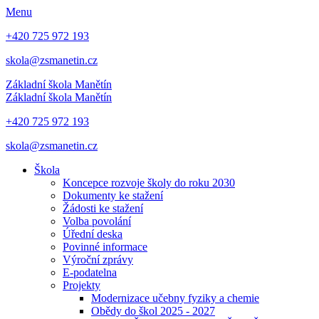
Menu
+420 725 972 193
skola@zsmanetin.cz
Základní škola Manětín
Základní škola Manětín
+420 725 972 193
skola@zsmanetin.cz
Škola
Koncepce rozvoje školy do roku 2030
Dokumenty ke stažení
Žádosti ke stažení
Volba povolání
Úřední deska
Povinné informace
Výroční zprávy
E-podatelna
Projekty
Modernizace učebny fyziky a chemie
Obědy do škol 2025 - 2027