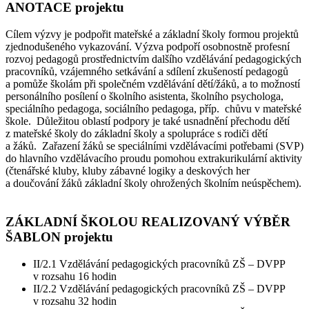
ANOTACE projektu
Cílem výzvy je podpořit mateřské a základní školy formou projektů
zjednodušeného vykazování. Výzva podpoří osobnostně profesní
rozvoj pedagogů prostřednictvím dalšího vzdělávání pedagogických
pracovníků, vzájemného setkávání a sdílení zkušeností pedagogů
a pomůže školám při společném vzdělávání dětí/žáků, a to možností
personálního posílení o školního asistenta, školního psychologa,
speciálního pedagoga, sociálního pedagoga, příp. chůvu v mateřské
škole. Důležitou oblastí podpory je také usnadnění přechodu dětí
z mateřské školy do základní školy a spolupráce s rodiči dětí
a žáků. Zařazení žáků se speciálními vzdělávacími potřebami (SVP)
do hlavního vzdělávacího proudu pomohou extrakurikulární aktivity
(čtenářské kluby, kluby zábavné logiky a deskových her
a doučování žáků základní školy ohrožených školním neúspěchem).
ZÁKLADNÍ ŠKOLOU REALIZOVANÝ VÝBĚR
ŠABLON projektu
II/2.1 Vzdělávání pedagogických pracovníků ZŠ – DVPP
v rozsahu 16 hodin
II/2.2 Vzdělávání pedagogických pracovníků ZŠ – DVPP
v rozsahu 32 hodin