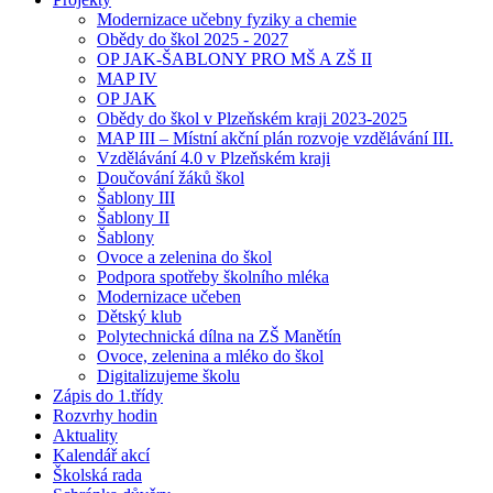
Modernizace učebny fyziky a chemie
Obědy do škol 2025 - 2027
OP JAK-ŠABLONY PRO MŠ A ZŠ II
MAP IV
OP JAK
Obědy do škol v Plzeňském kraji 2023-2025
MAP III – Místní akční plán rozvoje vzdělávání III.
Vzdělávání 4.0 v Plzeňském kraji
Doučování žáků škol
Šablony III
Šablony II
Šablony
Ovoce a zelenina do škol
Podpora spotřeby školního mléka
Modernizace učeben
Dětský klub
Polytechnická dílna na ZŠ Manětín
Ovoce, zelenina a mléko do škol
Digitalizujeme školu
Zápis do 1.třídy
Rozvrhy hodin
Aktuality
Kalendář akcí
Školská rada