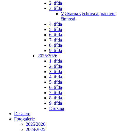
2. třída
3. třída
Výtvarná výchova a pracovní
činnosti
4. třída
5. třída
6. třída
7. třída
8. třída
9. třída
2025/2026
1. třída
2. třída
3. třída
4. třída
5. třída
6. třída
7. třída
8. třída
9. třída
Družina
Desatero
Fotogalerie
2025⁄2026
2024⁄2025