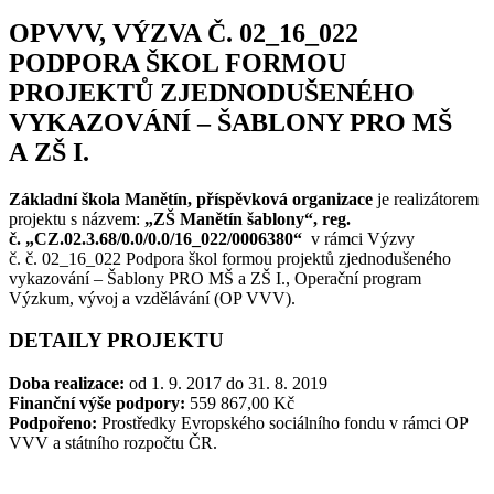
OPVVV, VÝZVA Č. 02_16_022
PODPORA ŠKOL FORMOU
PROJEKTŮ ZJEDNODUŠENÉHO
VYKAZOVÁNÍ – ŠABLONY PRO MŠ
A ZŠ I.
Základní škola Manětín, příspěvková organizace
je realizátorem
projektu s názvem:
„ZŠ Manětín šablony“, reg.
č. „CZ.02.3.68/0.0/0.0/16_022/0006380“
v rámci Výzvy
č. č. 02_16_022 Podpora škol formou projektů zjednodušeného
vykazování – Šablony PRO MŠ a ZŠ I., Operační program
Výzkum, vývoj a vzdělávání (OP VVV).
DETAILY PROJEKTU
Doba realizace:
od 1. 9. 2017 do 31. 8. 2019
Finanční výše podpory:
559 867,00 Kč
Podpořeno:
Prostředky Evropského sociálního fondu v rámci OP
VVV a státního rozpočtu ČR.