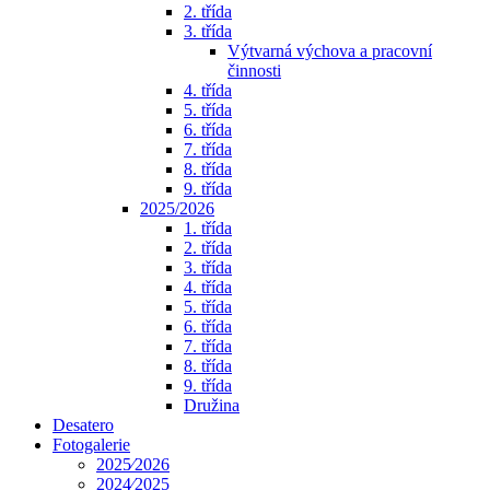
2. třída
3. třída
Výtvarná výchova a pracovní
činnosti
4. třída
5. třída
6. třída
7. třída
8. třída
9. třída
2025/2026
1. třída
2. třída
3. třída
4. třída
5. třída
6. třída
7. třída
8. třída
9. třída
Družina
Desatero
Fotogalerie
2025⁄2026
2024⁄2025