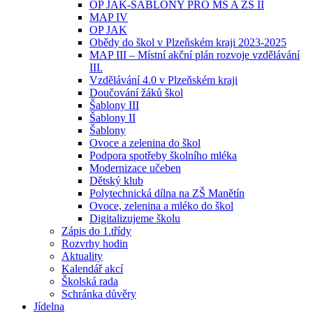
OP JAK-ŠABLONY PRO MŠ A ZŠ II
MAP IV
OP JAK
Obědy do škol v Plzeňském kraji 2023-2025
MAP III – Místní akční plán rozvoje vzdělávání
III.
Vzdělávání 4.0 v Plzeňském kraji
Doučování žáků škol
Šablony III
Šablony II
Šablony
Ovoce a zelenina do škol
Podpora spotřeby školního mléka
Modernizace učeben
Dětský klub
Polytechnická dílna na ZŠ Manětín
Ovoce, zelenina a mléko do škol
Digitalizujeme školu
Zápis do 1.třídy
Rozvrhy hodin
Aktuality
Kalendář akcí
Školská rada
Schránka důvěry
Jídelna