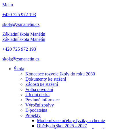
Menu
+420 725 972 193
skola@zsmanetin.cz
Základní škola Manětín
Základní škola Manětín
+420 725 972 193
skola@zsmanetin.cz
Škola
Koncepce rozvoje školy do roku 2030
Dokumenty ke stažení
Žádosti ke stažení
Volba povolání
Úřední deska
Povinné informace
Výroční zprávy
E-podatelna
Projekty
Modernizace učebny fyziky a chemie
Obědy do škol 2025 - 2027