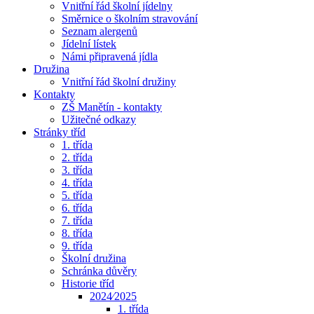
Vnitřní řád školní jídelny
Směrnice o školním stravování
Seznam alergenů
Jídelní lístek
Námi připravená jídla
Družina
Vnitřní řád školní družiny
Kontakty
ZŠ Manětín - kontakty
Užitečné odkazy
Stránky tříd
1. třída
2. třída
3. třída
4. třída
5. třída
6. třída
7. třída
8. třída
9. třída
Školní družina
Schránka důvěry
Historie tříd
2024⁄2025
1. třída