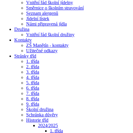
Vnitřní řád školní jídelny
Směrnice o školním stravování
Seznam alergenů
Jídelní lístek
Námi připravená jídla
Družina
Vnitřní řád školní družiny
Kontakty
ZŠ Manětín - kontakty
Užitečné odkazy
Stránky tříd
1. třída
2. třída
3. třída
4. třída
5. třída
6. třída
7. třída
8. třída
9. třída
Školní družina
Schránka důvěry
Historie tříd
2024⁄2025
1. třída