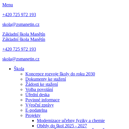
Menu
+420 725 972 193
skola@zsmanetin.cz
Základní škola Manětín
Základní škola Manětín
+420 725 972 193
skola@zsmanetin.cz
Škola
Koncepce rozvoje školy do roku 2030
Dokumenty ke stažení
Žádosti ke stažení
Volba povolání
Úřední deska
Povinné informace
Výroční zprávy
E-podatelna
Projekty
Modernizace učebny fyziky a chemie
Obědy do škol 2025 - 2027