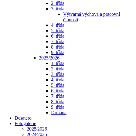
2. třída
3. třída
Výtvarná výchova a pracovní
činnosti
4. třída
5. třída
6. třída
7. třída
8. třída
9. třída
2025/2026
1. třída
2. třída
3. třída
4. třída
5. třída
6. třída
7. třída
8. třída
9. třída
Družina
Desatero
Fotogalerie
2025⁄2026
2024⁄2025