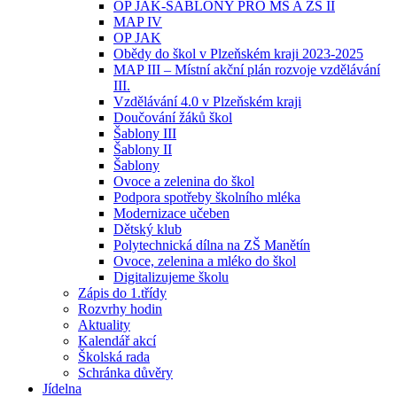
OP JAK-ŠABLONY PRO MŠ A ZŠ II
MAP IV
OP JAK
Obědy do škol v Plzeňském kraji 2023-2025
MAP III – Místní akční plán rozvoje vzdělávání
III.
Vzdělávání 4.0 v Plzeňském kraji
Doučování žáků škol
Šablony III
Šablony II
Šablony
Ovoce a zelenina do škol
Podpora spotřeby školního mléka
Modernizace učeben
Dětský klub
Polytechnická dílna na ZŠ Manětín
Ovoce, zelenina a mléko do škol
Digitalizujeme školu
Zápis do 1.třídy
Rozvrhy hodin
Aktuality
Kalendář akcí
Školská rada
Schránka důvěry
Jídelna