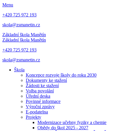
Menu
+420 725 972 193
skola@zsmanetin.cz
Základní škola Manětín
Základní škola Manětín
+420 725 972 193
skola@zsmanetin.cz
Škola
Koncepce rozvoje školy do roku 2030
Dokumenty ke stažení
Žádosti ke stažení
Volba povolání
Úřední deska
Povinné informace
Výroční zprávy
E-podatelna
Projekty
Modernizace učebny fyziky a chemie
Obědy do škol 2025 - 2027