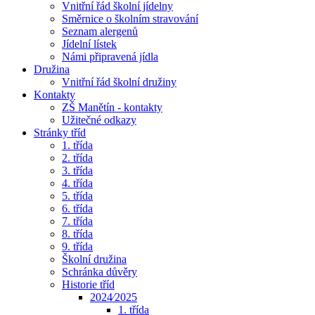
Vnitřní řád školní jídelny
Směrnice o školním stravování
Seznam alergenů
Jídelní lístek
Námi připravená jídla
Družina
Vnitřní řád školní družiny
Kontakty
ZŠ Manětín - kontakty
Užitečné odkazy
Stránky tříd
1. třída
2. třída
3. třída
4. třída
5. třída
6. třída
7. třída
8. třída
9. třída
Školní družina
Schránka důvěry
Historie tříd
2024⁄2025
1. třída