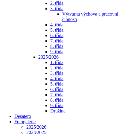
2. třída
3. třída
Výtvarná výchova a pracovní
činnosti
4. třída
5. třída
6. třída
7. třída
8. třída
9. třída
2025/2026
1. třída
2. třída
3. třída
4. třída
5. třída
6. třída
7. třída
8. třída
9. třída
Družina
Desatero
Fotogalerie
2025⁄2026
2024⁄2025