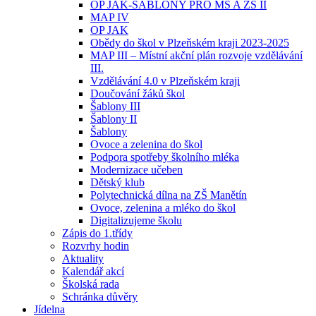
OP JAK-ŠABLONY PRO MŠ A ZŠ II
MAP IV
OP JAK
Obědy do škol v Plzeňském kraji 2023-2025
MAP III – Místní akční plán rozvoje vzdělávání
III.
Vzdělávání 4.0 v Plzeňském kraji
Doučování žáků škol
Šablony III
Šablony II
Šablony
Ovoce a zelenina do škol
Podpora spotřeby školního mléka
Modernizace učeben
Dětský klub
Polytechnická dílna na ZŠ Manětín
Ovoce, zelenina a mléko do škol
Digitalizujeme školu
Zápis do 1.třídy
Rozvrhy hodin
Aktuality
Kalendář akcí
Školská rada
Schránka důvěry
Jídelna